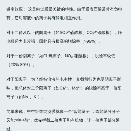
道南效应： 这是纳滤膜最关键的特性。由于膜表面通常带有负电
荷，它对溶液中的离子具有静电相互作用。
对于二价及以上的阴离子（如SO₄²⁻硫酸根、CO₃²⁻碳酸根），静
电排斥力非常强，因此具有极高的脱除率（>95%）。
对于一价阴离子（如Cl⁻氯离子、NO₃⁻硝酸根），脱除率较低
（20%-80%）。
对于阳离子，为了维持溶液的电中性，其截留行为也受阴离子影
响，但总体对二价阳离子（如Ca²⁺、Mg²⁺）的脱除率高于一价阳
离子（如Na⁺、K⁺）。
简单来说，中空纤维纳滤膜就像一个“智能筛子”，既能筛分分子，
又能“挑电荷”，优先拦截二价离子和有机物，让一价离子部分通
过。